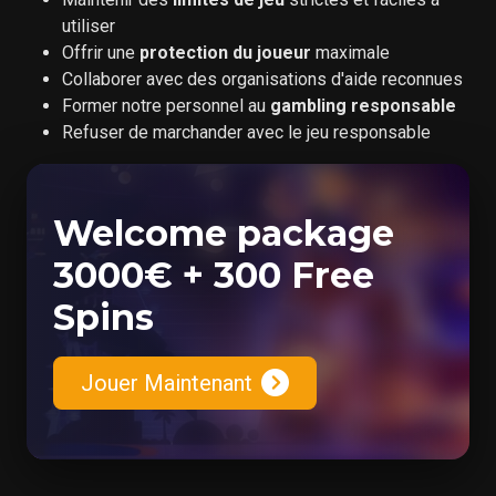
utiliser
Offrir une
protection du joueur
maximale
Collaborer avec des organisations d'aide reconnues
Former notre personnel au
gambling responsable
Refuser de marchander avec le jeu responsable
Welcome package
3000€ + 300 Free
Spins
Jouer Maintenant