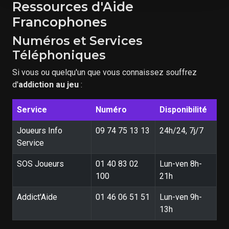
Ressources d'Aide
Francophones
Numéros et Services
Téléphoniques
Si vous ou quelqu'un que vous connaissez souffrez
d'
addiction au jeu
:
Service
Numéro
Disponibilité
Joueurs Info
09 74 75 13 13
24h/24, 7j/7
Service
SOS Joueurs
01 40 83 02
Lun-ven 8h-
100
21h
Addict'Aide
01 46 06 51 51
Lun-ven 9h-
13h