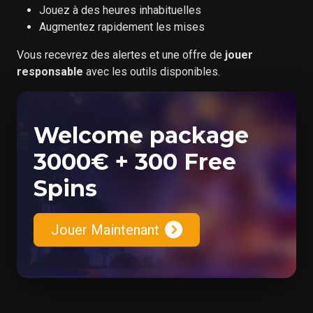
Jouez à des heures inhabituelles
Augmentez rapidement les mises
Vous recevrez des alertes et une offre de
jouer
responsable
avec les outils disponibles.
Welcome package
3000€ + 300 Free
Spins
Jouer Maintenant