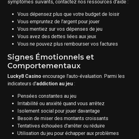
symptômes suivants, contactez nos ressources d'aide :
Vous dépensez plus que votre budget de loisir
Vous empruntez de l'argent pour jouer
Vous mentiez sur vos dépenses de jeu
Vous avez des dettes liées aux jeux
Vous ne pouvez plus rembourser vos factures
Signes Émotionnels et
Comportementaux
Lucky8 Casino
encourage l'auto-évaluation. Parmi les
indicateurs d'
addiction au jeu
:
Pensées constantes au jeu
Irritabilité ou anxiété quand vous arrêtez
Isolement social pour jouer davantage
Besoin de miser des montants croissants
Tentatives échouées d'arrêter ou réduire
Utilisation du jeu pour échapper aux problèmes