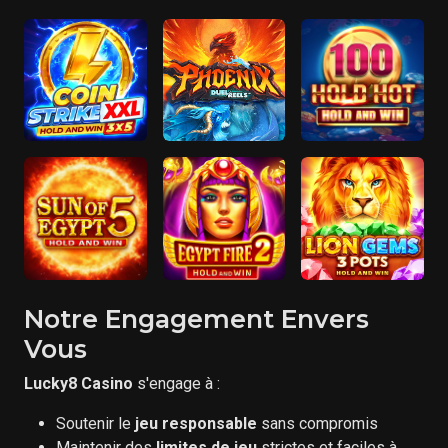
Notre Engagement Envers
Vous
Lucky8 Casino
s'engage à :
Soutenir le
jeu responsable
sans compromis
Maintenir des
limites de jeu
strictes et faciles à