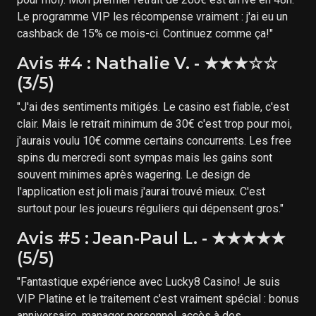
Le programme VIP les récompense vraiment : j'ai eu un
cashback de 15% ce mois-ci. Continuez comme ça!"
Avis #4 : Nathalie V. - ★★★☆☆
(3/5)
"J'ai des sentiments mitigés. Le casino est fiable, c'est
clair. Mais le retrait minimum de 30€ c'est trop pour moi,
j'aurais voulu 10€ comme certains concurrents. Les free
spins du mercredi sont sympas mais les gains sont
souvent minimes après wagering. Le design de
l'application est joli mais j'aurai trouvé mieux. C'est
surtout pour les joueurs réguliers qui dépensent gros."
Avis #5 : Jean-Paul L. - ★★★★★
(5/5)
"Fantastique expérience avec Lucky8 Casino! Je suis
VIP Platine et le traitement c'est vraiment spécial : bonus
anniversaire, manager personnel, accès à des