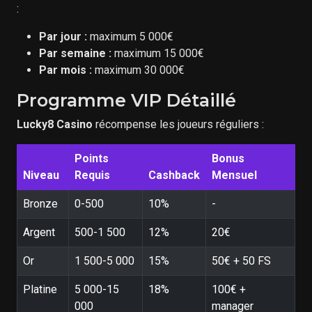
:
Par jour :
maximum 5 000€
Par semaine :
maximum 15 000€
Par mois :
maximum 30 000€
Programme VIP Détaillé
Lucky8 Casino
récompense les joueurs réguliers :
Points
Bonus
Niveau
Requis
Cashback
Mensuel
Bronze
0-500
10%
-
Argent
500-1 500
12%
20€
Or
1 500-5 000
15%
50€ + 50 FS
Platine
5 000-15
18%
100€ +
000
manager