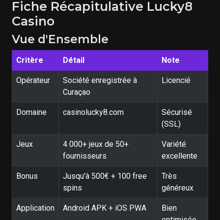
Fiche Récapitulative Lucky8
Casino
Vue d'Ensemble
Critère
Détail
Note
Opérateur
Société enregistrée à
Licencié
Curaçao
Domaine
casinolucky8.com
Sécurisé
(SSL)
Jeux
4 000+ jeux de 50+
Variété
fournisseurs
excellente
Bonus
Jusqu'à 500€ + 100 free
Très
spins
généreux
Application
Android APK + iOS PWA
Bien
optimisée